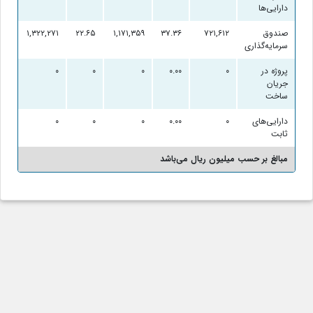
دارایی‌ها
صندوق
۷۲۱,۶۱۲
۳۷.۳۶
۱,۱۷۱,۳۵۹
۲۲.۶۵
۱,۳۲۲,۲۷۱
۲۱
سرمایه‌گذاری
پروژه در
۰
۰.۰۰
۰
۰
۰
۰
جریان
ساخت
دارایی‌های
۰
۰.۰۰
۰
۰
۰
۰
ثابت
مبالغ بر حسب میلیون ریال می‌باشد